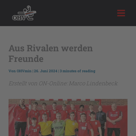
Zum
Inhalt
springen
Aus Rivalen werden
Freunde
Von
OHVmin
|
26. Juni 2024
|
3 minutes of reading
Erstellt von ON-Online: Marco Lindenbeck