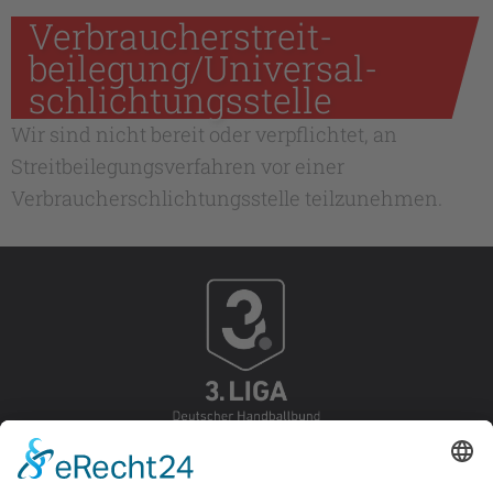
Verbraucher­streit­
beilegung/Universal­
schlichtungs­stelle
Wir sind nicht bereit oder verpflichtet, an
Streitbeilegungsverfahren vor einer
Verbraucherschlichtungsstelle teilzunehmen.