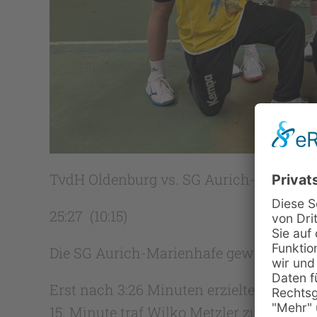
TvdH Oldenburg vs. SG Aurich-Marienh
25:27 (10:15)
Die SG Aurich-Marienhafe gewinnt beim 
Erst nach 3:26 Minuten erzielten die Ostf
15. Minute traf Wilko Metzler zum 10:3 u