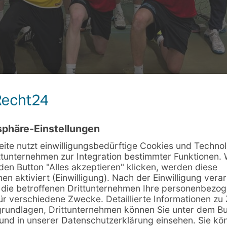
afe
TvdH Oldenburg am Ende knapp und feiert den fün
riesen ihr erstes Tor zum 1:1 durch Tom Lüder. I
nd alles sah nach einem klaren Sieg aus. Die Ol