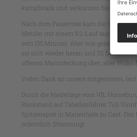
kampfstark und verkürzten bis zur Pause
Nach dem Pausentee kam die SG durch zwe
Metzler mit einem 5:2-Lauf aus der Kabi
sein (35.Minute). Aber wie gesagt, die v
sie sich wieder heran und 32 Sekunden v
offenen Manndeckung über, aber Wilko Me
Vielen Dank an unsere mitgereisten, lau
Durch die Niederlage vom VfL Horneburg 
Rückstand auf Tabellenführer TuS Vinnh
Spitzenspiel in Marienhafe zu Gast. Das
ordentlich Stimmung!