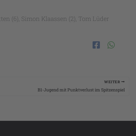
etten (6), Simon Klaassen (2), Tom Lüder
WEITER
B1-Jugend mit Punktverlust im Spitzenspiel