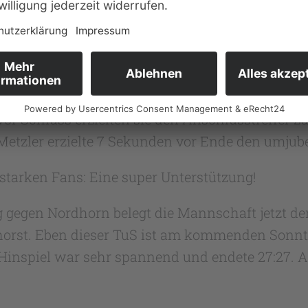
 wieder auf 10:15.
i Tore von Jelto Betten, der seine bisher beste
ne. BeimZwischenstand von 13:21 schien das Spiel
on Jan Philip Willgerodt trainierten Oldenburger
or Schluss erzielten sie den Anschlusstreffer z
tzler erzielte 7 Sekunden vor Ende den umjubelt
tstarken Fans: Eine super Unterstützung!
gegen Nordhorn belegt die Mannschaft jetzt den
orst. Eben dieser TuS ist am kommenden Sonnta
 Hinspiel war sehr spannend und endete 27:27. 