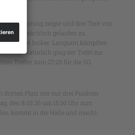
 Saisonleistung zeigte und drei Tore von
 jetzt tatsächlich gelaufen zu
 ließen nicht locker. Langsam kämpften
um 25:26. Natürlich ging der TvdH zur
en Treffer zum 27:25 für die SG.
 dritten Platz mit nur drei Punkten
g, den 8.03.26 um 15:30 Uhr zum
Also, kommt in die Halle und macht