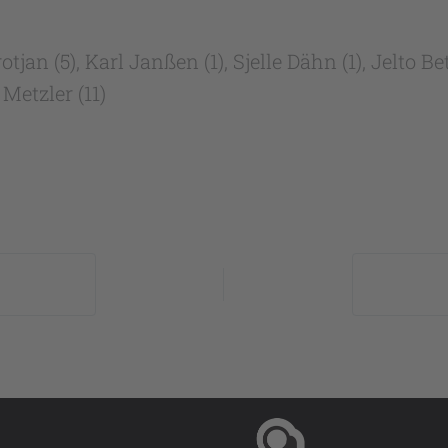
an (5), Karl Janßen (1), Sjelle Dähn (1), Jelto B
Metzler (11)