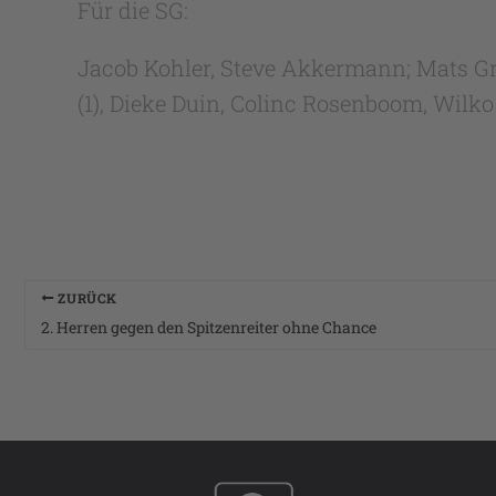
Für die SG:
Jacob Kohler, Steve Akkermann; Mats Grotj
(1), Dieke Duin, Colinc Rosenboom, Wilko 
ZURÜCK
2. Herren gegen den Spitzenreiter ohne Chance