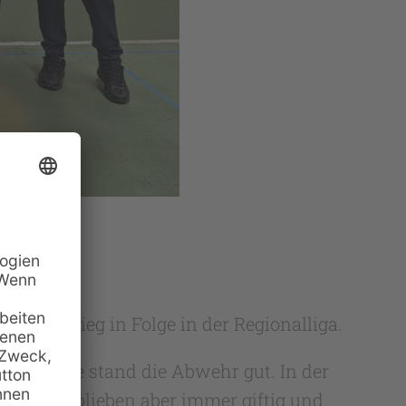
ften Sieg in Folge in der Regionalliga.
n der Folge stand die Abwehr gut. In der
denburger blieben aber immer giftig und