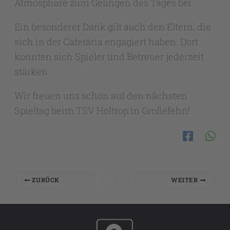
Atmosphäre zum Gelingen des Tages bei.
Ein besonderer Dank gilt auch den Eltern, die
sich in der Cafetaria engagiert haben. Dort
konnten sich Spieler und Betreuer jederzeit
stärken.
Wir freuen uns schon auf den nächsten
Spieltag beim TSV Holtrop in Großefehn!
ZURÜCK
WEITER