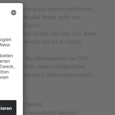
 mit Erfahrung aus seinen beruflichen
eue Amtsinhaber bringt nicht nur
en Handballsport.
iv Handball spielte. Mit dem Ziel, diese
erweg. Er erwarb mit der B-Lizenz
her Traum, in das Management des OHV
beit geleistet. Diesen erfolgreichen
 wir den Weg der 1. Herrenmannschaft
a Schubert betont:
maßgeblich mitgestaltet hat und