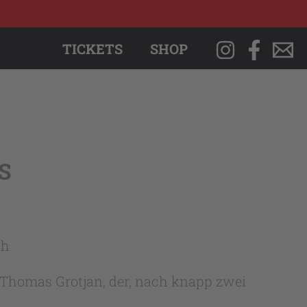
TICKETS
SHOP
S
ch
 Thomas Grotjan, der, nach knapp zwei