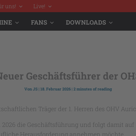
ür uns!
Live!
INE
FANS
DOWNLOADS
Neuer Geschäftsführer der OH
Von
JS
|
18. Februar 2026
|
2 minutes of reading
schaftlichen Träger der 1. Herren des OHV Auri
2026 die Geschäftsführung und folgt damit auf
erufliche Herausforderung annehmen möchte.