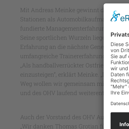
Mit Andreas Meinke gewinnt die OHS ein
Stationen als Automobilkaufmann und se
fundierte Managementerfahrung mit, son
Seine sportlichen Wurzeln liegen beim M
Erfahrung an die nächste Generation wei
umfangreiche Trainererfahrung im Jug
„Als handballverrückter Ostfriese ist e
einzusteigen“, erklärt Meinke. „In den v
Weg wollen wir gemeinsam mit dem Vors
und des OHV laufend weiterentwickeln.“
Auch der Vorstand des OHV Aurich blickt
„Wir danken Thomas Grotjan für die spor