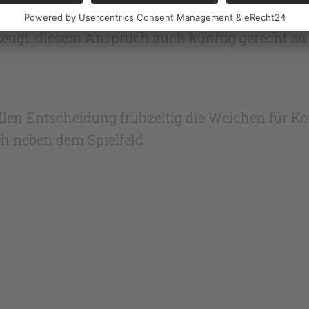
l Erfolg. Der OHV Aurich gehört in vielen Bere
eugt, diesem Anspruch auch künftig gerecht zu 
ellen Entscheidung frühzeitig die Weichen für K
h neben dem Spielfeld.