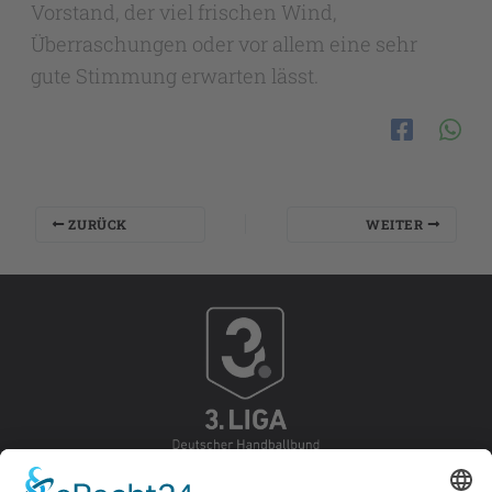
Vorstand, der viel frischen Wind,
Überraschungen oder vor allem eine sehr
gute Stimmung erwarten lässt.
ZURÜCK
WEITER