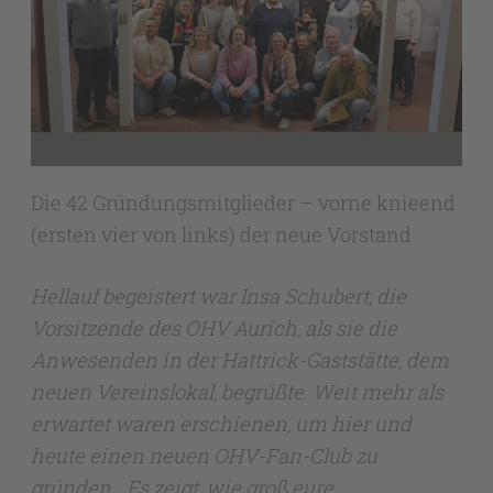
Die 42 Gründungsmitglieder – vorne knieend
(ersten vier von links) der neue Vorstand
Hellauf begeistert war Insa Schubert, die
Vorsitzende des OHV Aurich, als sie die
Anwesenden in der Hattrick-Gaststätte, dem
neuen Vereinslokal, begrüßte. Weit mehr als
erwartet waren erschienen, um hier und
heute einen neuen OHV-Fan-Club zu
gründen. „Es zeigt, wie groß eure