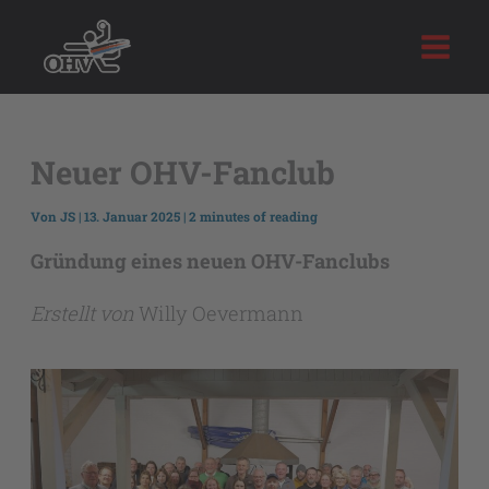
Zum
Inhalt
springen
Neuer OHV-Fanclub
Von
JS
|
13. Januar 2025
|
2 minutes of reading
Gründung eines neuen OHV-Fanclubs
Erstellt von
Willy Oevermann