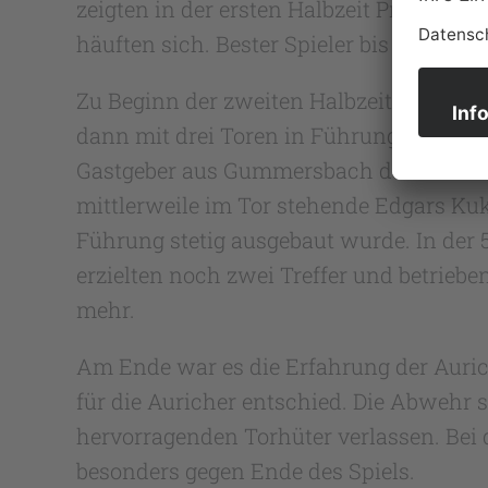
zeigten in der ersten Halbzeit Probleme 
häuften sich. Bester Spieler bis dahin w
Zu Beginn der zweiten Halbzeit gelangen 
dann mit drei Toren in Führung (16:13).
Gastgeber aus Gummersbach den Rücksta
mittlerweile im Tor stehende Edgars Ku
Führung stetig ausgebaut wurde. In der 
erzielten noch zwei Treffer und betrieb
mehr.
Am Ende war es die Erfahrung der Auric
für die Auricher entschied. Die Abwehr 
hervorragenden Torhüter verlassen. Bei
besonders gegen Ende des Spiels.