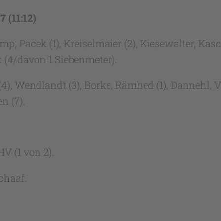
 (11:12)
, Pacek (1), Kreiselmaier (2), Kiesewalter, Kasch
ek (4/davon 1 Siebenmeter).
), Wendlandt (3), Borke, Rämhed (1), Dannehl, Vor
en (7).
V (1 von 2).
chaaf.