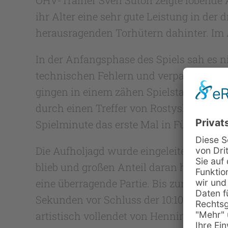
ihr Alter eine sehr gute Leistung in der
herausragenden Torhütern dahinter. Im A
In der Anfangsphase des Spiels sah es n
technischen Fehlern und verpassten Ch
gingen in einem zähen Spielstart in der 
durch einen Treffer von Rostyslav Polis
Spielminute das erste Mal in Führung z
Die Aufholjagd wurde eingeleitet durch
blieb und großen Anteil daran hatte, da
eine überragende Partie. Bis zur Halbze
Sekunden vor Schluss der 10:10-Ausglei
artistisch vollendet von Henning Stoehr