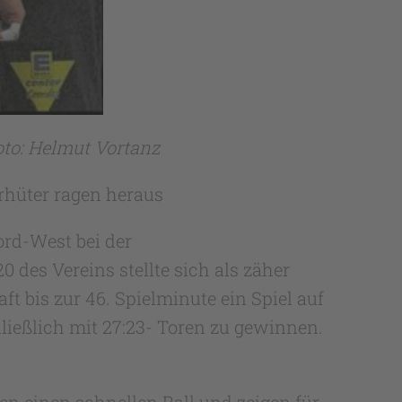
oto: Helmut Vortanz
rhüter ragen heraus
ord-West bei der
es Vereins stellte sich als zäher
 bis zur 46. Spielminute ein Spiel auf
ließlich mit 27:23- Toren zu gewinnen.
en einen schnellen Ball und zeigen für