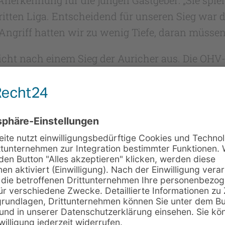
 dritten Liga. Entscheidend für unseren Sieg war
ngriff hatten wir zu wenig Tiefe, daran müssen 
icht nach einem Sieg der Auricher aus. Die OHV-
ancen ins Spiel. Die Gastgeber aus Gummersbac
achten Spielminute mit 5:3 in Führung. Erst in d
hchuk zum 6:6 auszugleichen, um kurz darauf du
u gehen.
 Marten Jungvogel im Tor, der nach der Anfangs
ss das Spiel keine andere Wendung nahm. Aber a
it liefen beide Mannschaften im Gleichschritt, 
ch. Durch einen spektakulären Kempa-Treffer, g
, gingen die Auricher mit einer 12:11-Führung in