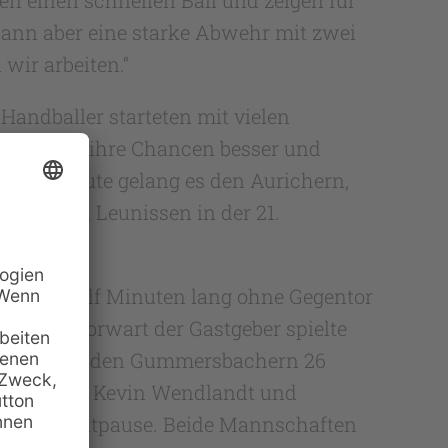
 dann aber eine starke Abwehr mit zwei
wir arbeiten.“
Handballer starteten mit vielen
h nutzten ihre Chancen besser und
er 19. Minute gelang es den Aurichern,
rch Robin Leunissen in der 21.
phase zwölf Minuten lang ohne Gegentor
uch der Torwart der Gastgeber spielte
dabei gelang den Gummersbachern 26
espielt von Kevin Wendlandt und
 die Halbzeitpause. Beide Mannschaften