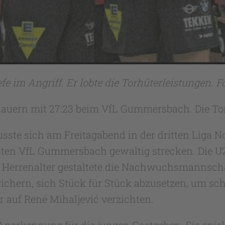
e im Angriff. Er lobte die Torhüterleistungen. F
hauern mit 27:23 beim VfL Gummersbach. Die To
sste sich am Freitagabend in der dritten Liga N
 VfL Gummersbach gewaltig strecken. Die U20 d
 Herrenalter gestaltete die Nachwuchsmannschaft
chern, sich Stück für Stück abzusetzen, um sch
 auf René Mihaljević verzichten.
nerkennung für die jungen Gastgeber: „Sie spiel