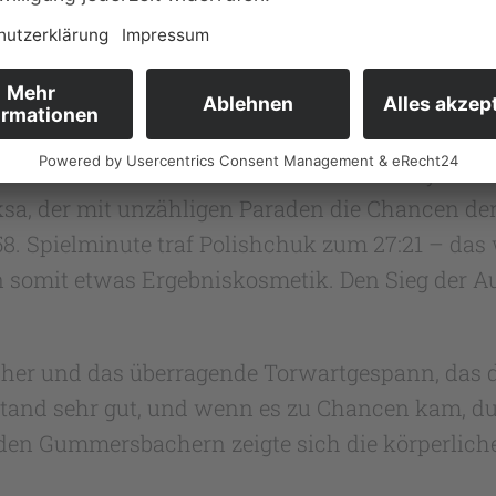
im Positionsangriff. Die Chancen wurden zu oft 
ar Marten Jungvogel im Tor.
den Aurichern drei schnelle, einfache Tore, und
 Diese Führung gaben sie auch nicht mehr ab. Bis
nd von zwei Toren halten. Dann war es jedoch 
ksa, der mit unzähligen Paraden die Chancen d
58. Spielminute traf Polishchuk zum 27:21 – das
en somit etwas Ergebniskosmetik. Den Sieg der Au
her und das überragende Torwartgespann, das d
stand sehr gut, und wenn es zu Chancen kam, du
 den Gummersbachern zeigte sich die körperlich