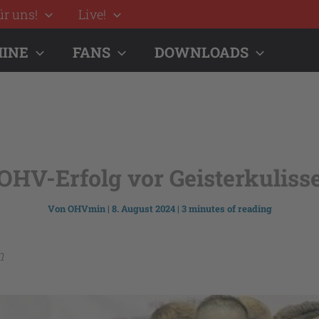
ür uns!
Live!
INE
FANS
DOWNLOADS
OHV-Erfolg vor Geisterkuliss
Von
OHVmin
|
8. August 2024
|
3 minutes of reading
n