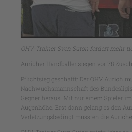
OHV-Trainer Sven Suton fordert mehr tief
Auricher Handballer siegen vor 78 Zusc
Pflichtsieg geschafft: Der OHV Aurich mu
Nachwuchsmannschaft des Bundesligisten
Gegner heraus. Mit nur einem Spieler im
Augenhöhe. Erst dann gelang es den Auri
Verletzungsbedingt mussten die Auricher
OHV-Trainer Sven Suton zeigte lobende A