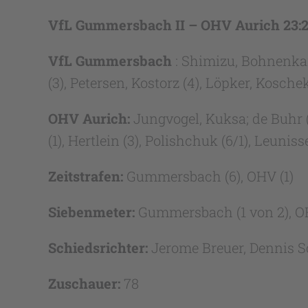
VfL Gummersbach II – OHV Aurich 23:27
VfL Gummersbach
: Shimizu, Bohnenkamp
(3), Petersen, Kostorz (4), Löpker, Kosch
OHV Aurich:
Jungvogel, Kuksa; de Buhr (4
(1), Hertlein (3), Polishchuk (6/1), Leuniss
Zeitstrafen:
Gummersbach (6), OHV (1)
Siebenmeter:
Gummersbach (1 von 2), OH
Schiedsrichter:
Jerome Breuer, Dennis S
Zuschauer:
78