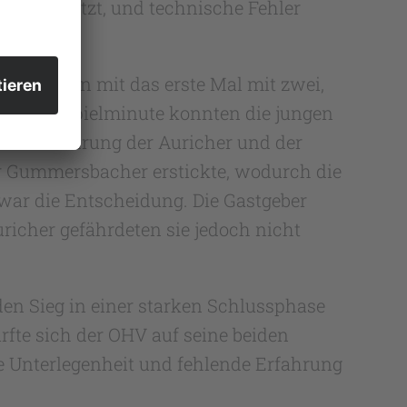
nicht genutzt, und technische Fehler
 sie gingen mit das erste Mal mit zwei,
 zur 44. Spielminute konnten die jungen
die Erfahrung der Auricher und der
er Gummersbacher erstickte, wodurch die
 war die Entscheidung. Die Gastgeber
richer gefährdeten sie jedoch nicht
en Sieg in einer starken Schlussphase
rfte sich der OHV auf seine beiden
e Unterlegenheit und fehlende Erfahrung