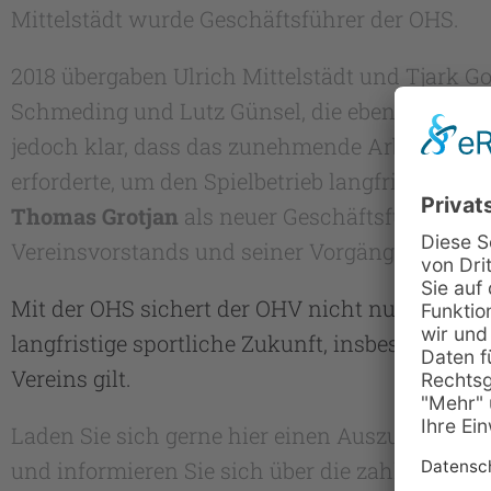
Mittelstädt wurde Geschäftsführer der OHS.
2018 übergaben Ulrich Mittelstädt und Tjark G
Schmeding und Lutz Günsel, die ebenfalls ehre
jedoch klar, dass das zunehmende Arbeitsvol
erforderte, um den Spielbetrieb langfristig zu 
Thomas Grotjan
als neuer Geschäftsführer erna
Vereinsvorstands und seiner Vorgänger.
Mit der OHS sichert der OHV nicht nur seine fin
langfristige sportliche Zukunft, insbesondere i
Vereins gilt.
Laden Sie sich gerne hier einen Auszug aus u
und informieren Sie sich über die zahlreichen