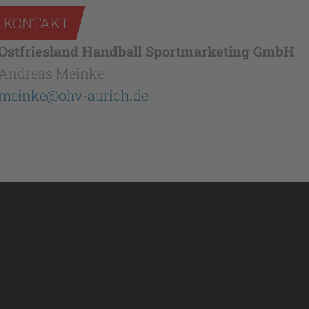
KONTAKT
Ostfriesland Handball Sportmarketing GmbH
Andreas Meinke
meinke@ohv-aurich.de