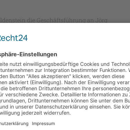
oldenstein die Geschäftsführung an Jörg
namtlich tätig waren. Mit der Zeit wurde
umen einen hauptamtlichen Geschäftsführer
sichern. Deshalb wurde zur Saison 2024/25
nnt. Er genießt das volle Vertrauen des
anzielle Stabilität, sondern auch die
n der Dritten Liga, die als Aushängeschild des
nserer neuen Sponsoring-Broschüre herunter
 Möglichkeiten des Sponsorings.