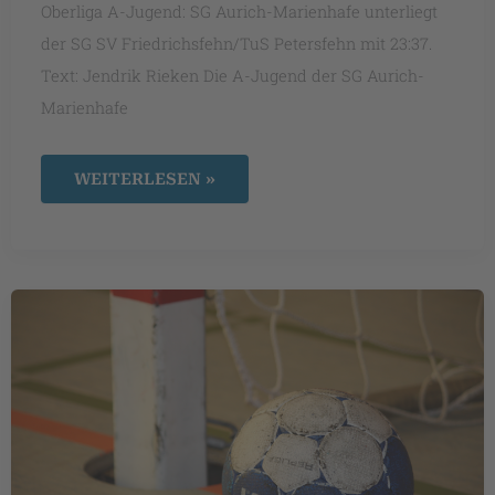
Oberliga A-Jugend: SG Aurich-Marienhafe unterliegt
der SG SV Friedrichsfehn/TuS Petersfehn mit 23:37.
Text: Jendrik Rieken Die A-Jugend der SG Aurich-
Marienhafe
A-
WEITERLESEN »
JUGEND
VERLIERT
AUSWÄRTS
DEUTLICH