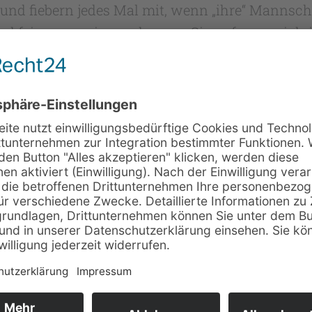
 und fiebern jedes Mal mit, wenn „ihre“ Mannscha
und feiern gemeinsam knappe Siege, freuen sich
tzen sie nicht nur die Spiele der Herren, sonder
nt der Trainer, Betreuer, Helfer, Eltern und d
ndkasse ist für den OHV nicht nur ein geschichts
ende des Vereins, ihre Begrüßung. „Es ist inzwisc
ttfinden!“ Unter anderem wurde hier vor etwas m
en heute Anwesenden war die eine oder der ander
ng der Anwesenden wurde der für die neuerlic
 da der vorgeschlagene Achim Queck einstimmi
u der Idee kam und zieht dabei Vergleiche mit b
wicklung. „Wir wollen den Handball in Ostfrie