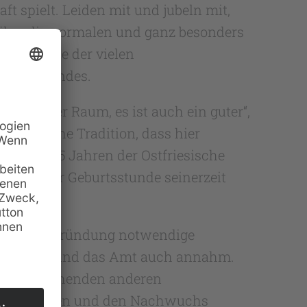
ft spielt. Leiden mit und jubeln mit,
 über die normalen und ganz besonders
n auch die der vielen
es Vorstandes.
trächtiger Raum, es ist auch ein guter“,
hen beinahe Tradition, dass hier
ehr als 25 Jahren der Ostfriesische
e bei der Geburtsstunde seinerzeit
he Vereinsgründung notwendige
g gewählt und das Amt auch annahm.
ereits bestehenden anderen
sland stärken und den Nachwuchs