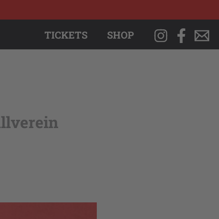
TICKETS
SHOP
llverein