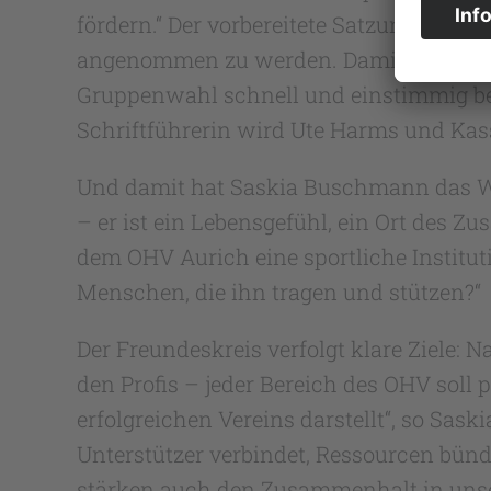
fördern.“ Der vorbereitete Satzungsent
angenommen zu werden. Damit läutet Ac
Gruppenwahl schnell und einstimmig bes
Schriftführerin wird Ute Harms und Kas
Und damit hat Saskia Buschmann das Wort
– er ist ein Lebensgefühl, ein Ort des 
dem OHV Aurich eine sportliche Instituti
Menschen, die ihn tragen und stützen?“
Der Freundeskreis verfolgt klare Ziele
den Profis – jeder Bereich des OHV soll 
erfolgreichen Vereins darstellt“, so Sas
Unterstützer verbindet, Ressourcen bünde
stärken auch den Zusammenhalt in unsere