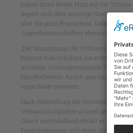
haben ihren festen Platz auf der Tribüne
ärgern sich über unnötige Niederlagen 
über die ganz Besonderen. Dabei wertschä
Jugendmannschaften; ebenso das Engageme
„Der Sitzungssaal der Ostfriesischen Bra
beginnt Insa Schubert, die erste Vorsitz
wichtige, richtungsweisende Treffen sta
Handballverein Aurich gegründet. Von d
sogar dabei gewesen.
Nach Feststellung der Stimmberechtigu
Versammlungsleiter schnell gefunden,
Gleich anschließend erklärt er, wie es z
Freundeskreisen und deren positive Ent