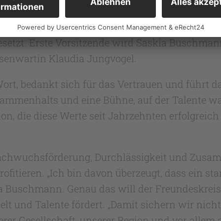
wurf wird von Saskia Buschmann vorgetragen, er
him Queck die Vorstandswahl ein und die drei 
etzt. Erste Vorsitzende wird Saskia Buschmann
senwartin Klaudia Jungvogel.
, bedankt sich für das Vertrauen und führt dann
Zusammenhalts und eine Bühne, auf der Talente w
on, die diese Werte seit Jahrzehnten erfolgreic
: Nachwuchsförderung, Durchlässigkeit und Zusa
profitieren. „Ich bin davon überzeugt, dass ein s
kia Buschmann. Genau das will der Freundeskreis 
lt und Talente fördert. „Damit sichern wir nicht
r Gesellschaft, unserer Region und vor allem au