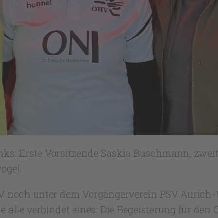
nks: Erste Vorsitzende Saskia Buschmann, zweit
ogel.
HV noch unter dem Vorgängerverein PSV Aurich-We
alle verbindet eines: Die Begeisterung für den O