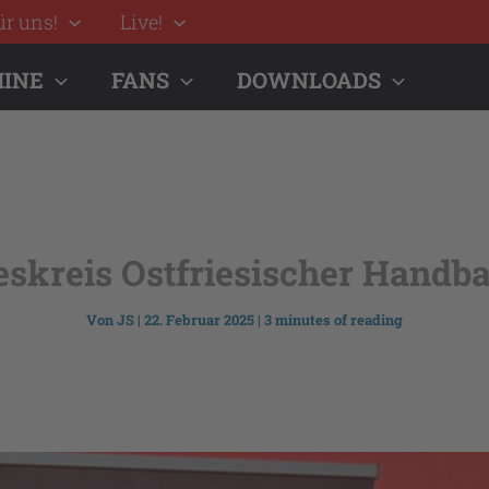
ür uns!
Live!
INE
FANS
DOWNLOADS
skreis Ostfriesischer Handba
Von
JS
|
22. Februar 2025
|
3 minutes of reading